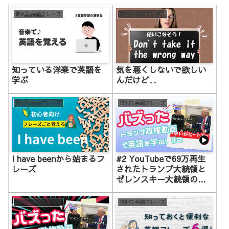
便利な英語フレーズ
便利な英語フレーズ
知っている洋楽で英語を
気を悪くしないで欲しい
学ぶ
んだけど‥
便利な英語フレーズ
便利な英語フレーズ
I have beenから始まるフ
#2 YouTubeで69万再生
レーズ
されたトランプ大統領と
ゼレンスキー大統領の激
しい応酬動画
便利な英語フレーズ
便利な英語フレーズ