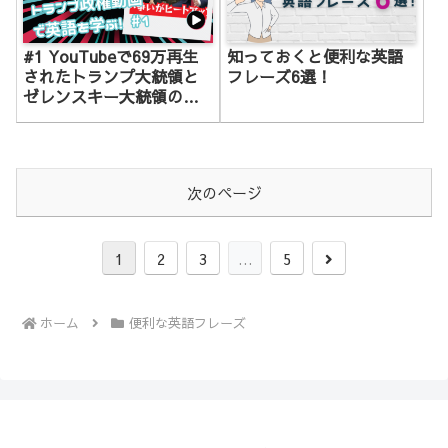
#1 YouTubeで69万再生
知っておくと便利な英語
されたトランプ大統領と
フレーズ6選！
ゼレンスキー大統領の激
しい応酬動画
次のページ
次
1
2
3
…
5
へ
ホーム
便利な英語フレーズ