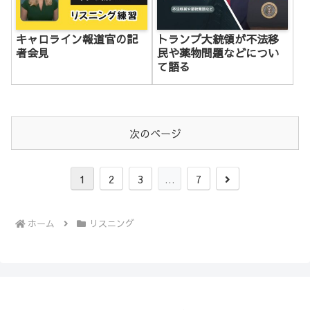
キャロライン報道官の記
トランプ大統領が不法移
者会見
民や薬物問題などについ
て語る
次のページ
次
1
2
3
…
7
へ
ホーム
リスニング