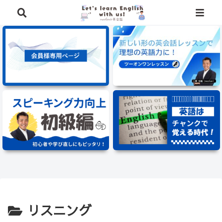
⭐️英語学習に役立つ、豪華特典を無料でプレゼント中⭐️
リスニング