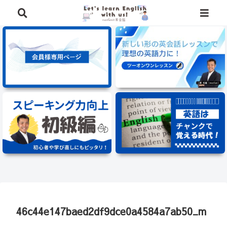
⭐️英語学習に役立つ、豪華特典を無料でプレゼント中⭐️
46c44e147baed2df9dce0a4584a7ab50_m