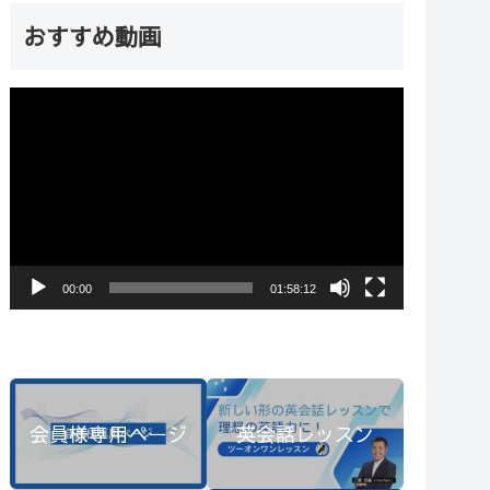
おすすめ動画
動
画
プ
レ
ー
ヤ
00:00
01:58:12
ー
会員様専用ページ
英会話レッスン