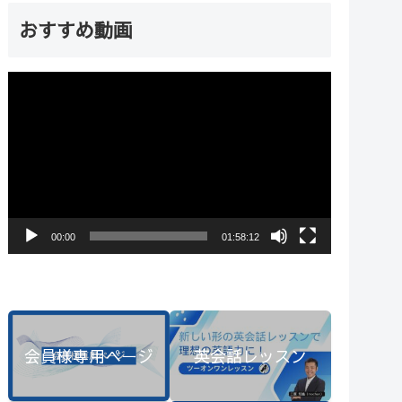
おすすめ動画
動
画
プ
レ
ー
ヤ
00:00
01:58:12
ー
会員様専用ページ
英会話レッスン