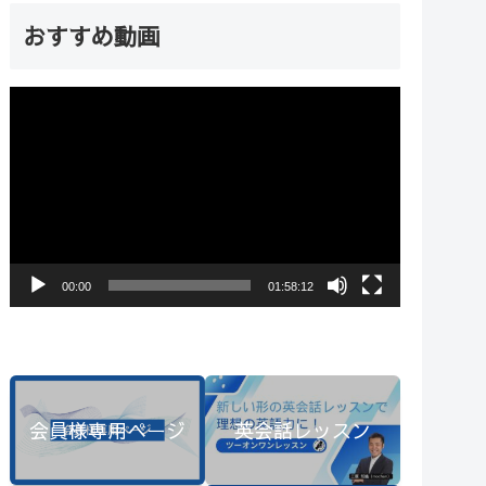
おすすめ動画
動
画
プ
レ
ー
ヤ
00:00
01:58:12
ー
会員様専用ページ
英会話レッスン