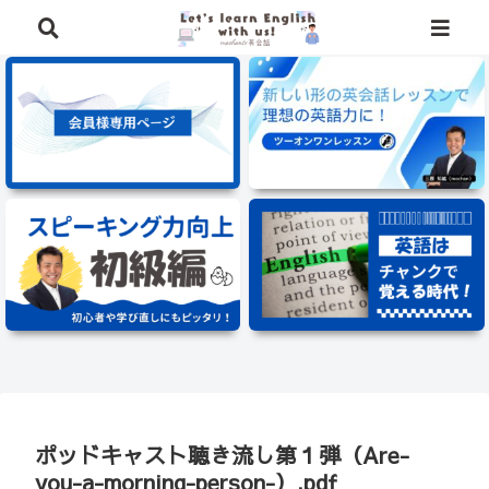
⭐️英語学習に役立つ、豪華特典を無料でプレゼント中⭐️
ポッドキャスト聴き流し第１弾（Are-
you-a-morning-person-）.pdf