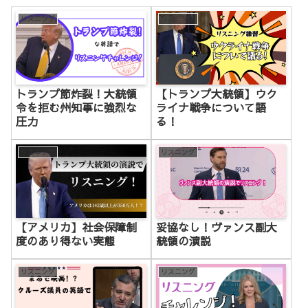
リスニング
リスニング
トランプ節炸裂！大統領
【トランプ大統領】ウク
令を拒む州知事に強烈な
ライナ戦争について語
圧力
る！
リスニング
リスニング
【アメリカ】社会保障制
妥協なし！ヴァンス副大
度のあり得ない実態
統領の演説
リスニング
リスニング