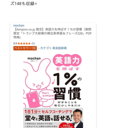
ズ148も収録⭐️