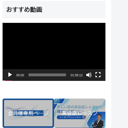
おすすめ動画
動
画
プ
レ
ー
ヤ
00:00
01:58:12
ー
会員様専用ページ
英会話レッスン